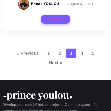
Prince YOULOU
August 4, 2023
Read More
« Previous
1
2
3
4
5
Next »
Développeur web | Chef de projet et Communiquant : Je
transforme vos idées en solutions concrètes.