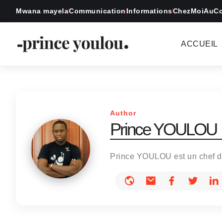
Mwana mayela
Communication
Informations
ChezMoiAuC
ACCUEIL
Author
Prince YOULOU
Prince YOULOU est un chef de