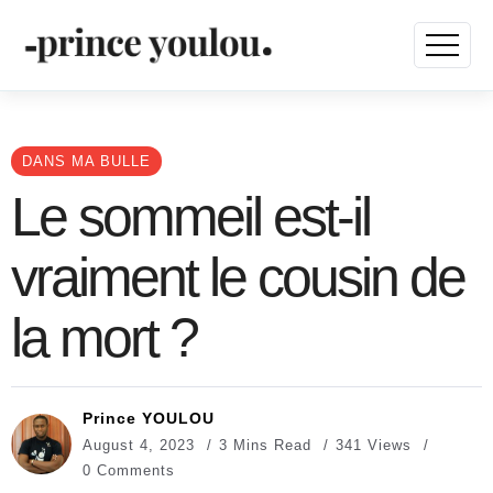
DANS MA BULLE
Le sommeil est-il
vraiment le cousin de
la mort ?
Prince YOULOU
August 4, 2023
3 Mins Read
341 Views
0 Comments